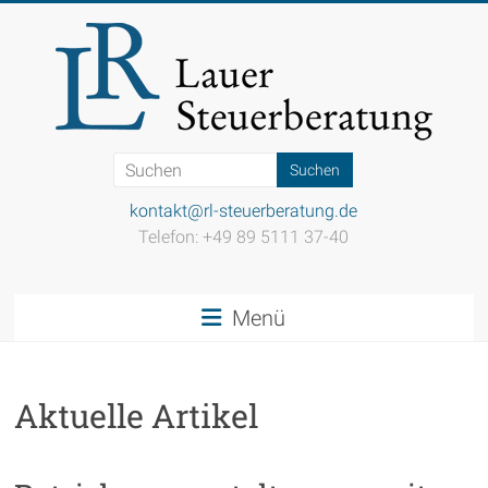
Zum
Inhalt
springen
Steuerkanzlei
Lauer
kontakt@rl-steuerberatung.de
Telefon: +49 89 5111 37-40
Einfach
gut
beraten
Menü
Aktuelle Artikel