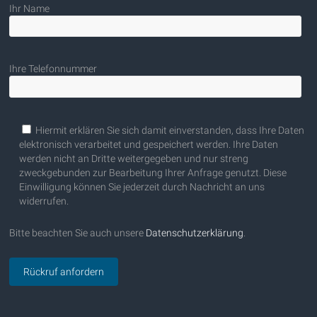
Ihr Name
Ihre Telefonnummer
Bitte lasse dieses Feld leer.
Hiermit erklären Sie sich damit einverstanden, dass Ihre Daten
elektronisch verarbeitet und gespeichert werden. Ihre Daten
werden nicht an Dritte weitergegeben und nur streng
zweckgebunden zur Bearbeitung Ihrer Anfrage genutzt. Diese
Einwilligung können Sie jederzeit durch Nachricht an uns
widerrufen.
Bitte beachten Sie auch unsere
Datenschutzerklärung
.