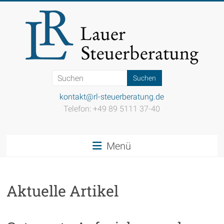
Zum
Inhalt
springen
Steuerkanzlei
Lauer
kontakt@rl-steuerberatung.de
Telefon: +49 89 5111 37-40
Einfach
gut
beraten
Menü
Aktuelle Artikel