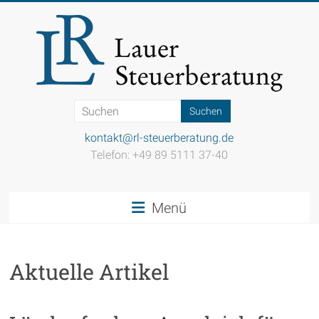
Zum
Inhalt
springen
Steuerkanzlei
Lauer
kontakt@rl-steuerberatung.de
Telefon: +49 89 5111 37-40
Einfach
gut
beraten
Menü
Aktuelle Artikel