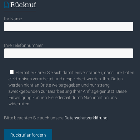
Rückruf
Ihr Name
Ihre Telefonnummer
Bitte lasse dieses Feld leer.
Hiermit erklären Sie sich damit einverstanden, dass Ihre Daten
elektronisch verarbeitet und gespeichert werden. Ihre Daten
werden nicht an Dritte weitergegeben und nur streng
zweckgebunden zur Bearbeitung Ihrer Anfrage genutzt. Diese
Einwilligung können Sie jederzeit durch Nachricht an uns
widerrufen.
Bitte beachten Sie auch unsere
Datenschutzerklärung
.