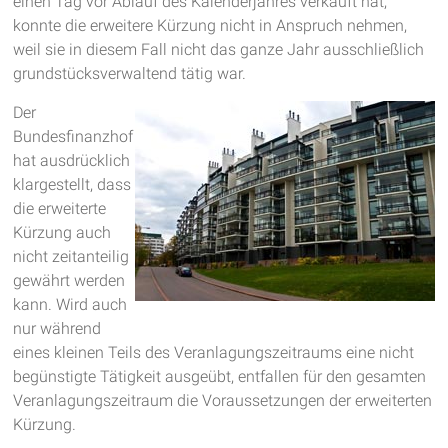
einen Tag vor Ablauf des Kalenderjahres verkauft hat,
konnte die erweitere Kürzung nicht in Anspruch nehmen,
weil sie in diesem Fall nicht das ganze Jahr ausschließlich
grundstücksverwaltend tätig war.
Der
Bundesfinanzhof
hat ausdrücklich
klargestellt, dass
die erweiterte
Kürzung auch
nicht zeitanteilig
gewährt werden
kann. Wird auch
nur während
eines kleinen Teils des Veranlagungszeitraums eine nicht
begünstigte Tätigkeit ausgeübt, entfallen für den gesamten
Veranlagungszeitraum die Voraussetzungen der erweiterten
Kürzung.