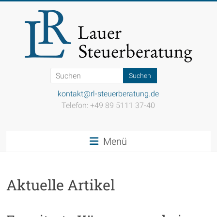
Zum
Inhalt
springen
Steuerkanzlei
Lauer
kontakt@rl-steuerberatung.de
Telefon: +49 89 5111 37-40
Einfach
gut
beraten
Menü
Aktuelle Artikel