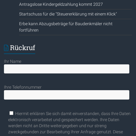
Antragslose Kindergeldzahlung kommt 2027
Startschuss für die "Steuererklärung mit einem Klick"
Erbe kann Abzugsbeträge für Baudenkmäler nicht
fortführen
Rückruf
Ihr Name
Ihre Telefonnummer
Bitte lasse dieses Feld leer.
Hiermit erklären Sie sich damit einverstanden, dass Ihre Daten
elektronisch verarbeitet und gespeichert werden. Ihre Daten
werden nicht an Dritte weitergegeben und nur streng
zweckgebunden zur Bearbeitung Ihrer Anfrage genutzt. Diese