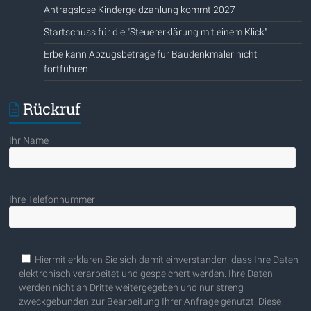
Antragslose Kindergeldzahlung kommt 2027
Startschuss für die "Steuererklärung mit einem Klick"
Erbe kann Abzugsbeträge für Baudenkmäler nicht
fortführen
Rückruf
Ihr Name
Ihre Telefonnummer
Bitte lasse dieses Feld leer.
Hiermit erklären Sie sich damit einverstanden, dass Ihre Daten
elektronisch verarbeitet und gespeichert werden. Ihre Daten
werden nicht an Dritte weitergegeben und nur streng
zweckgebunden zur Bearbeitung Ihrer Anfrage genutzt. Diese