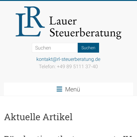
Zum
Inhalt
springen
Steuerkanzlei
Lauer
kontakt@rl-steuerberatung.de
Telefon: +49 89 5111 37-40
Einfach
gut
beraten
Menü
Aktuelle Artikel