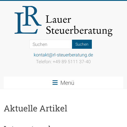
Zum
Inhalt
springen
Steuerkanzlei
Lauer
kontakt@rl-steuerberatung.de
Telefon: +49 89 5111 37-40
Einfach
gut
beraten
Menü
Aktuelle Artikel