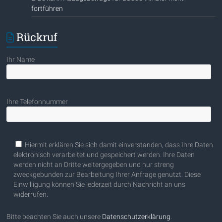
fortführen
Rückruf
Ihr Name
Ihre Telefonnummer
Bitte lasse dieses Feld leer.
Hiermit erklären Sie sich damit einverstanden, dass Ihre Daten
elektronisch verarbeitet und gespeichert werden. Ihre Daten
werden nicht an Dritte weitergegeben und nur streng
zweckgebunden zur Bearbeitung Ihrer Anfrage genutzt. Diese
Einwilligung können Sie jederzeit durch Nachricht an uns
widerrufen.
Bitte beachten Sie auch unsere
Datenschutzerklärung
.