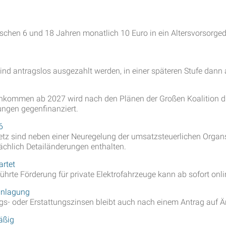
schen 6 und 18 Jahren monatlich 10 Euro in ein Altersvorsorged
nd antragslos ausgezahlt werden, in einer späteren Stufe dann 
 Einkommen ab 2027 wird nach den Plänen der Großen Koalition 
ngen gegenfinanziert.
6
etz sind neben einer Neuregelung der umsatzsteuerlichen Organ
ächlich Detailänderungen enthalten.
artet
hrte Förderung für private Elektrofahrzeuge kann ab sofort onl
anlagung
s- oder Erstattungszinsen bleibt auch nach einem Antrag auf 
äßig