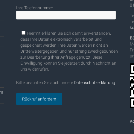
8
Ihre Telefonnummer
Te
Te
ko
Bitte lasse dieses Feld leer.
Hiermit erklären Sie sich damit einverstanden,
Bü
dass Ihre Daten elektronisch verarbeitet und
Mo
gespeichert werden. Ihre Daten werden nicht an
Fr
Dritte weitergegeben und nur streng zweckgebunden
un
zur Bearbeitung Ihrer Anfrage genutzt. Diese
Einwilligung können Sie jederzeit durch Nachricht an
uns widerrufen.
Bitte beachten Sie auch unsere
Datenschutzerklärung
.
em
Ko