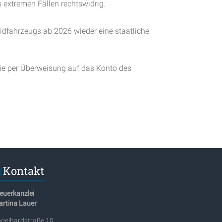
 extremen Fällen rechtswidrig.
dfahrzeugs ab 2026 wieder eine staatliche
ie per Überweisung auf das Konto des
Kontakt
euerkanzlei
rtina Lauer
gelhardstraße 10