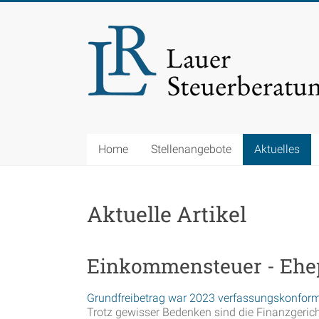
Zum
Inhalt
Steuerkanzlei
springen
Lauer
Einfach
gut
beraten
Home
Stellenangebote
Aktuelles
Aktuelle Artikel
Einkommensteuer - Ehe
Grundfreibetrag war 2023 verfassungskonfor
Trotz gewisser Bedenken sind die Finanzgeric