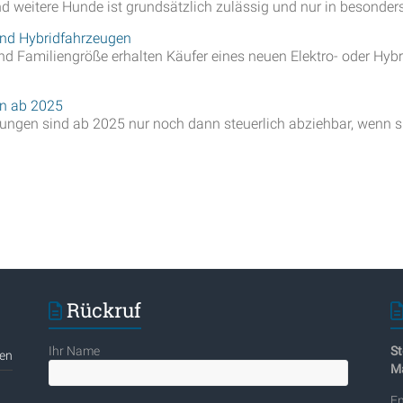
nd weitere Hunde ist grundsätzlich zulässig und nur in besonders
und Hybridfahrzeugen
Familiengröße erhalten Käufer eines neuen Elektro- oder Hybri
en ab 2025
ungen sind ab 2025 nur noch dann steuerlich abziehbar, wenn s
Rückruf
Ihr Name
St
gen
Ma
En