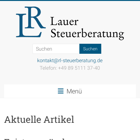
Zum
Inhalt
springen
Steuerkanzlei
Lauer
kontakt@rl-steuerberatung.de
Telefon: +49 89 5111 37-40
Einfach
gut
beraten
Menü
Aktuelle Artikel