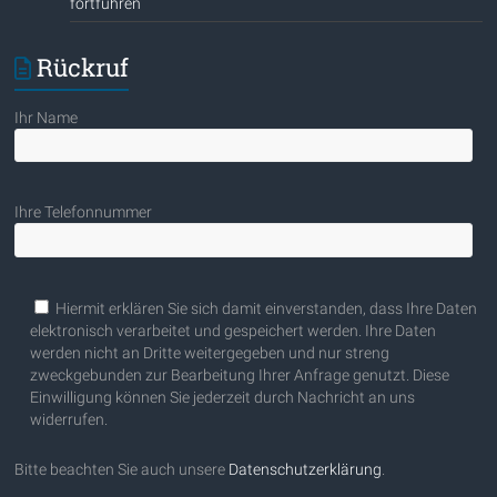
fortführen
Rückruf
Ihr Name
Ihre Telefonnummer
Bitte lasse dieses Feld leer.
Hiermit erklären Sie sich damit einverstanden, dass Ihre Daten
elektronisch verarbeitet und gespeichert werden. Ihre Daten
werden nicht an Dritte weitergegeben und nur streng
zweckgebunden zur Bearbeitung Ihrer Anfrage genutzt. Diese
Einwilligung können Sie jederzeit durch Nachricht an uns
widerrufen.
Bitte beachten Sie auch unsere
Datenschutzerklärung
.